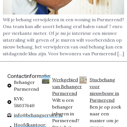
Wil je behang verwijderen in een woning in Purmerend?
Ons team kan alle soort behang eraf halen vanaf 7 euro
per vierkante meter. Of je nu je interieur een nieuwe
uitstraling wilt geven of je muren wilt voorbereiden op
nieuw behang, het verwijderen van oud behang kan een
uitdagende klus zijn. Voor bewoners van Purmerend […]
Contactinformatie:
Werkgebied
Stucbehang
Behanger
van Behanger
voor
Purmerend
Purmerend
nieuwbouw in
KVK:
Wilt u een
Purmerend
58037640
behanger
Ben je op zoek
inhuren in
naar een
info@behangservice.nl
Purmerend?
manier om je
Hoofdkantoor: