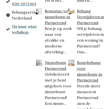
Dit is het...
muren...
030-2072303
Renostuc voor
Behang
Behangservice
nieuwbouw in
Verwijderen in
Nederland
Purmerend
Purmerend
Ga naar onze
Ben je op zoek
Wil je behang
webshop
naar een
verwijderen in
strakke en
een woning in
moderne
Purmerend?
afwerking...
Ons...
Nieuwbouw
Bouwbehang
Purmerend
voor
Gefeliciteerd
nieuwbouw in
met je bent
Purmerend
uitgeloot voor
Steeds meer
nieuwbouw
mensen in
Purmerend!
Purmerend
Een nieuw...
zien de