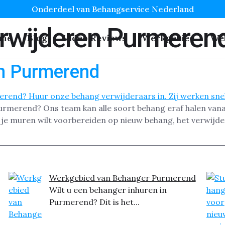
Onderdeel van Behangservice Nederland
rwijderen Purmeren
me
Blog
Video Reviews
Werkgebied
We
in Purmerend
urmerend? Ons team kan alle soort behang eraf halen vanaf
of je muren wilt voorbereiden op nieuw behang, het verwij
Werkgebied van Behanger Purmerend
Wilt u een behanger inhuren in
Purmerend? Dit is het...