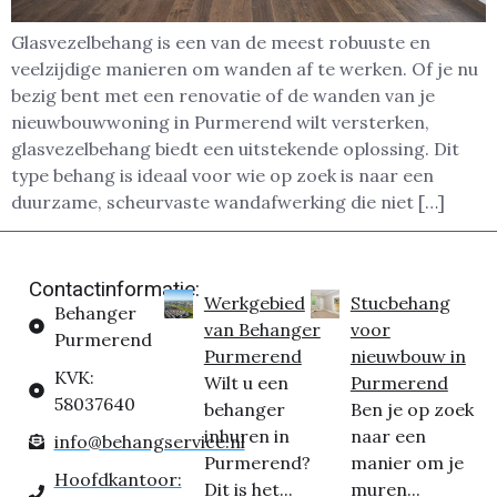
Glasvezelbehang is een van de meest robuuste en
veelzijdige manieren om wanden af te werken. Of je nu
bezig bent met een renovatie of de wanden van je
nieuwbouwwoning in Purmerend wilt versterken,
glasvezelbehang biedt een uitstekende oplossing. Dit
type behang is ideaal voor wie op zoek is naar een
duurzame, scheurvaste wandafwerking die niet […]
Contactinformatie:
Werkgebied
Stucbehang
Behanger
van Behanger
voor
Purmerend
Purmerend
nieuwbouw in
KVK:
Wilt u een
Purmerend
58037640
behanger
Ben je op zoek
inhuren in
naar een
info@behangservice.nl
Purmerend?
manier om je
Hoofdkantoor:
Dit is het...
muren...