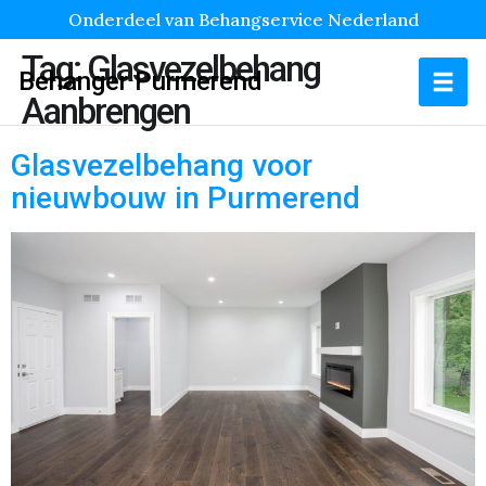
Onderdeel van Behangservice Nederland
Tag:
Glasvezelbehang
Behanger Purmerend
Aanbrengen
Glasvezelbehang voor
nieuwbouw in Purmerend