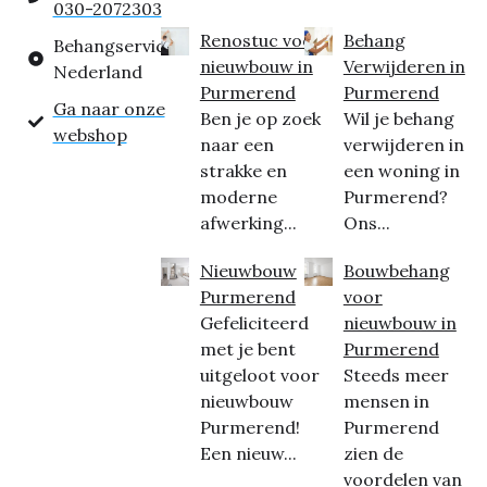
030-2072303
Renostuc voor
Behang
Behangservice
nieuwbouw in
Verwijderen in
Nederland
Purmerend
Purmerend
Ga naar onze
Ben je op zoek
Wil je behang
webshop
naar een
verwijderen in
strakke en
een woning in
moderne
Purmerend?
afwerking...
Ons...
Nieuwbouw
Bouwbehang
Purmerend
voor
Gefeliciteerd
nieuwbouw in
met je bent
Purmerend
uitgeloot voor
Steeds meer
nieuwbouw
mensen in
Purmerend!
Purmerend
Een nieuw...
zien de
voordelen van