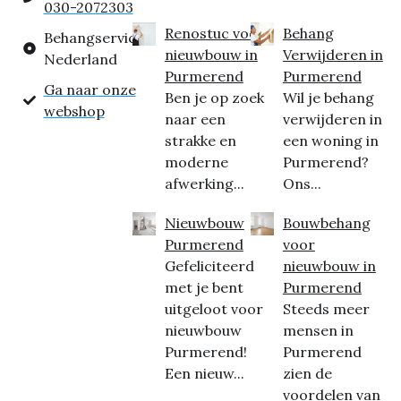
030-2072303
Renostuc voor
Behang
Behangservice
nieuwbouw in
Verwijderen in
Nederland
Purmerend
Purmerend
Ga naar onze
Ben je op zoek
Wil je behang
webshop
naar een
verwijderen in
strakke en
een woning in
moderne
Purmerend?
afwerking...
Ons...
Nieuwbouw
Bouwbehang
Purmerend
voor
Gefeliciteerd
nieuwbouw in
met je bent
Purmerend
uitgeloot voor
Steeds meer
nieuwbouw
mensen in
Purmerend!
Purmerend
Een nieuw...
zien de
voordelen van