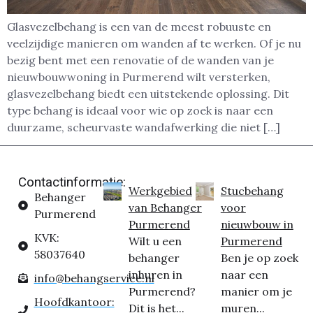
Glasvezelbehang is een van de meest robuuste en
veelzijdige manieren om wanden af te werken. Of je nu
bezig bent met een renovatie of de wanden van je
nieuwbouwwoning in Purmerend wilt versterken,
glasvezelbehang biedt een uitstekende oplossing. Dit
type behang is ideaal voor wie op zoek is naar een
duurzame, scheurvaste wandafwerking die niet […]
Contactinformatie:
Werkgebied
Stucbehang
Behanger
van Behanger
voor
Purmerend
Purmerend
nieuwbouw in
KVK:
Wilt u een
Purmerend
58037640
behanger
Ben je op zoek
inhuren in
naar een
info@behangservice.nl
Purmerend?
manier om je
Hoofdkantoor:
Dit is het...
muren...