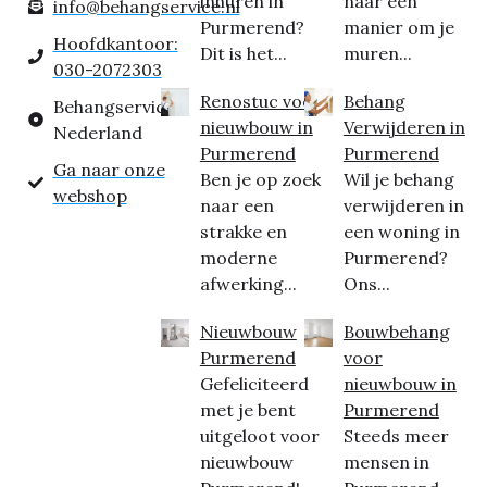
inhuren in
naar een
info@behangservice.nl
Purmerend?
manier om je
Hoofdkantoor:
Dit is het...
muren...
030-2072303
Renostuc voor
Behang
Behangservice
nieuwbouw in
Verwijderen in
Nederland
Purmerend
Purmerend
Ga naar onze
Ben je op zoek
Wil je behang
webshop
naar een
verwijderen in
strakke en
een woning in
moderne
Purmerend?
afwerking...
Ons...
Nieuwbouw
Bouwbehang
Purmerend
voor
Gefeliciteerd
nieuwbouw in
met je bent
Purmerend
uitgeloot voor
Steeds meer
nieuwbouw
mensen in