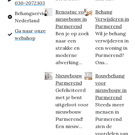
030-2072303
Renostuc voor
Behang
Behangservice
nieuwbouw in
Verwijderen in
Nederland
Purmerend
Purmerend
Ga naar onze
Ben je op zoek
Wil je behang
webshop
naar een
verwijderen in
strakke en
een woning in
moderne
Purmerend?
afwerking...
Ons...
Nieuwbouw
Bouwbehang
Purmerend
voor
Gefeliciteerd
nieuwbouw in
met je bent
Purmerend
uitgeloot voor
Steeds meer
nieuwbouw
mensen in
Purmerend!
Purmerend
Een nieuw...
zien de
voordelen van