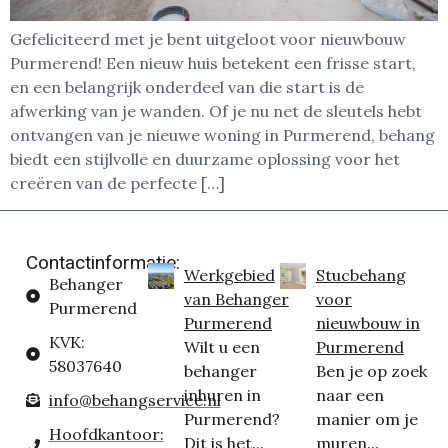
Gefeliciteerd met je bent uitgeloot voor nieuwbouw
Purmerend! Een nieuw huis betekent een frisse start,
en een belangrijk onderdeel van die start is de
afwerking van je wanden. Of je nu net de sleutels hebt
ontvangen van je nieuwe woning in Purmerend, behang
biedt een stijlvolle en duurzame oplossing voor het
creëren van de perfecte […]
Contactinformatie:
Werkgebied
Stucbehang
Behanger
van Behanger
voor
Purmerend
Purmerend
nieuwbouw in
KVK:
Wilt u een
Purmerend
58037640
behanger
Ben je op zoek
inhuren in
naar een
info@behangservice.nl
Purmerend?
manier om je
Hoofdkantoor:
Dit is het...
muren...