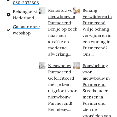
030-2072303
Renostuc voor
Behang
Behangservice
nieuwbouw in
Verwijderen in
Nederland
Purmerend
Purmerend
Ga naar onze
Ben je op zoek
Wil je behang
webshop
naar een
verwijderen in
strakke en
een woning in
moderne
Purmerend?
afwerking...
Ons...
Nieuwbouw
Bouwbehang
Purmerend
voor
Gefeliciteerd
nieuwbouw in
met je bent
Purmerend
uitgeloot voor
Steeds meer
nieuwbouw
mensen in
Purmerend!
Purmerend
Een nieuw...
zien de
voordelen van