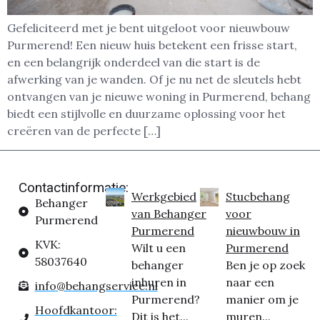
Gefeliciteerd met je bent uitgeloot voor nieuwbouw
Purmerend! Een nieuw huis betekent een frisse start,
en een belangrijk onderdeel van die start is de
afwerking van je wanden. Of je nu net de sleutels hebt
ontvangen van je nieuwe woning in Purmerend, behang
biedt een stijlvolle en duurzame oplossing voor het
creëren van de perfecte […]
Contactinformatie:
Werkgebied
Stucbehang
Behanger
van Behanger
voor
Purmerend
Purmerend
nieuwbouw in
KVK:
Wilt u een
Purmerend
58037640
behanger
Ben je op zoek
inhuren in
naar een
info@behangservice.nl
Purmerend?
manier om je
Hoofdkantoor:
Dit is het...
muren...