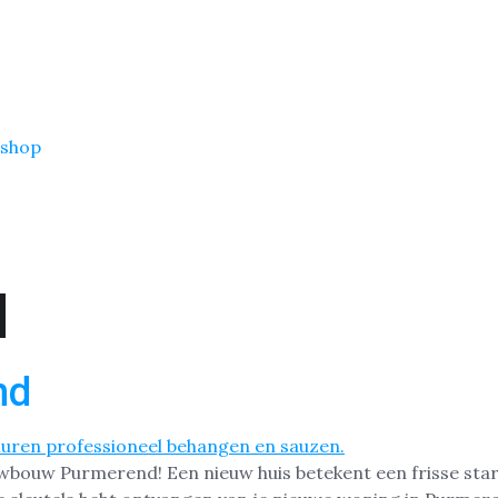
shop
d
nd
uwbouw Purmerend! Een nieuw huis betekent een frisse start