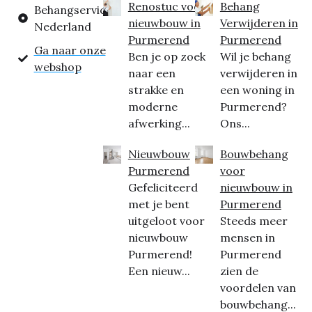
Renostuc voor
Behang
Behangservice
nieuwbouw in
Verwijderen in
Nederland
Purmerend
Purmerend
Ga naar onze
Ben je op zoek
Wil je behang
webshop
naar een
verwijderen in
strakke en
een woning in
moderne
Purmerend?
afwerking...
Ons...
Nieuwbouw
Bouwbehang
Purmerend
voor
Gefeliciteerd
nieuwbouw in
met je bent
Purmerend
uitgeloot voor
Steeds meer
nieuwbouw
mensen in
Purmerend!
Purmerend
Een nieuw...
zien de
voordelen van
bouwbehang...