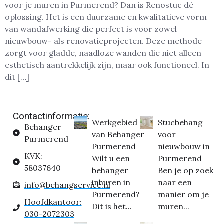
voor je muren in Purmerend? Dan is Renostuc dé
oplossing. Het is een duurzame en kwalitatieve vorm
van wandafwerking die perfect is voor zowel
nieuwbouw- als renovatieprojecten. Deze methode
zorgt voor gladde, naadloze wanden die niet alleen
esthetisch aantrekkelijk zijn, maar ook functioneel. In
dit […]
Contactinformatie:
Werkgebied
Stucbehang
Behanger
van Behanger
voor
Purmerend
Purmerend
nieuwbouw in
KVK:
Wilt u een
Purmerend
58037640
behanger
Ben je op zoek
inhuren in
naar een
info@behangservice.nl
Purmerend?
manier om je
Hoofdkantoor:
Dit is het...
muren...
030-2072303