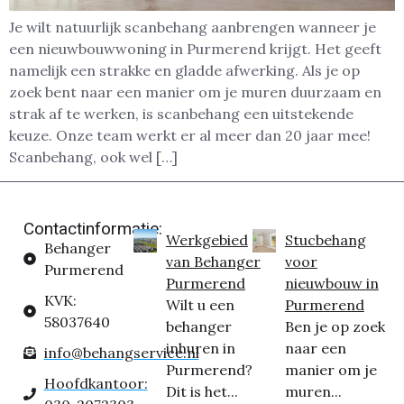
Je wilt natuurlijk scanbehang aanbrengen wanneer je
een nieuwbouwwoning in Purmerend krijgt. Het geeft
namelijk een strakke en gladde afwerking. Als je op
zoek bent naar een manier om je muren duurzaam en
strak af te werken, is scanbehang een uitstekende
keuze. Onze team werkt er al meer dan 20 jaar mee!
Scanbehang, ook wel […]
Contactinformatie:
Werkgebied
Stucbehang
Behanger
van Behanger
voor
Purmerend
Purmerend
nieuwbouw in
KVK:
Wilt u een
Purmerend
58037640
behanger
Ben je op zoek
inhuren in
naar een
info@behangservice.nl
Purmerend?
manier om je
Hoofdkantoor:
Dit is het...
muren...