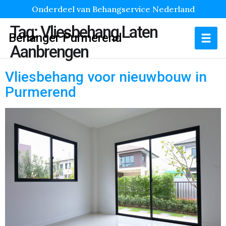
Onderdeel van Behangservice Nederland
Tag:
Vliesbehang Laten
Behanger Purmerend
Aanbrengen
Vliesbehang voor nieuwbouw in
Purmerend