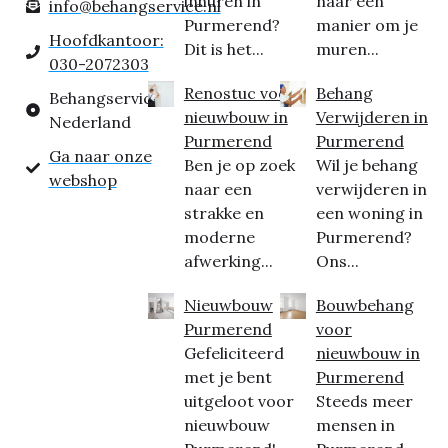
inhuren in
naar een
info@behangservice.nl
Purmerend?
manier om je
Hoofdkantoor:
Dit is het...
muren...
030-2072303
Renostuc voor
Behang
Behangservice
nieuwbouw in
Verwijderen in
Nederland
Purmerend
Purmerend
Ga naar onze
Ben je op zoek
Wil je behang
webshop
naar een
verwijderen in
strakke en
een woning in
moderne
Purmerend?
afwerking...
Ons...
Nieuwbouw
Bouwbehang
Purmerend
voor
Gefeliciteerd
nieuwbouw in
met je bent
Purmerend
uitgeloot voor
Steeds meer
nieuwbouw
mensen in